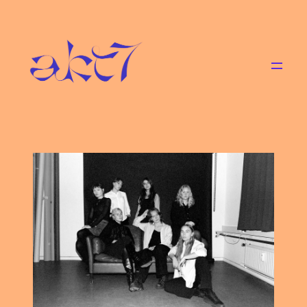
Spring
til
indhold